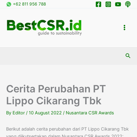
Skip
+62 811 956 788
to
content
Sea
Cerita Perubahan PT
Lippo Cikarang Tbk
By
Editor
/
10 August 2022
/
Nusantara CSR Awards
Berikut adalah cerita perubahan dari PT Lippo Cikarang Tbk
yang diikutsertakan dalam Nusantara CSR Awards 2022: