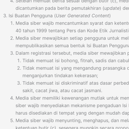
Setelah memuat berita sesuai dengan butir (c), media
dicantumkan pada berita pemutakhiran (
update
) de
Isi Buatan Pengguna (
User Generated Content
)
Media siber wajib mencantumkan syarat dan keten
40 tahun 1999 tentang Pers dan Kode Etik Jurnalisti
Media siber mewajibkan setiap pengguna untuk mela
mempublikasikan semua bentuk Isi Buatan Pengguna. 
Dalam registrasi tersebut, media siber mewajibkan
Tidak memuat isi bohong, fitnah, sadis dan cabul
Tidak memuat isi yang mengandung prasangka da
menganjurkan tindakan kekerasan;
Tidak memuat isi diskriminatif atas dasar perbe
sakit, cacat jiwa, atau cacat jasmani.
Media siber memiliki kewenangan mutlak untuk men
siber wajib menyediakan mekanisme pengaduan Isi B
harus disediakan di tempat yang dengan mudah da
Media siber wajib menyunting, menghapus, dan mela
ketentuan butir (c), sesegera mungkin secara prop