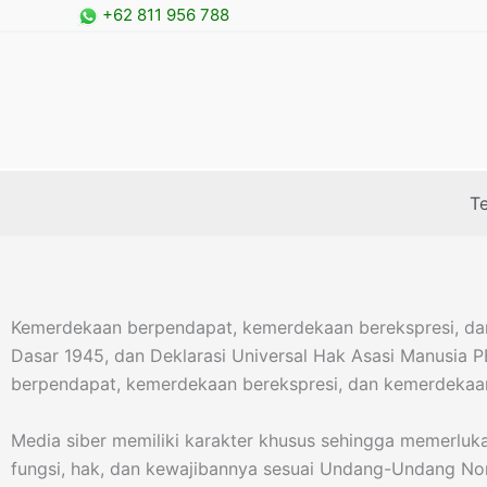
Skip
+62 811 956 788
to
content
T
Kemerdekaan berpendapat, kemerdekaan berekspresi, dan
Dasar 1945, dan Deklarasi Universal Hak Asasi Manusia 
berpendapat, kemerdekaan berekspresi, dan kemerdekaan
Media siber memiliki karakter khusus sehingga memerlu
fungsi, hak, dan kewajibannya sesuai Undang-Undang Nom