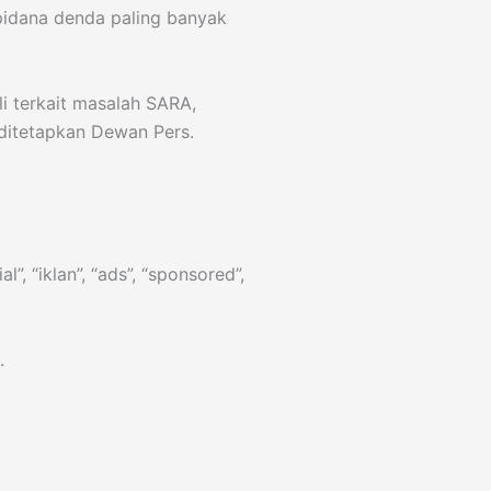
pidana denda paling banyak
li terkait masalah SARA,
ditetapkan Dewan Pers.
, “iklan”, “ads”, “sponsored”,
.