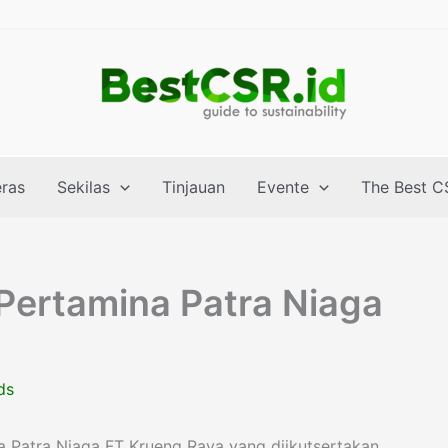
eras
Sekilas
Tinjauan
Evente
The Best C
Pertamina Patra Niaga
ds
na Patra Niaga FT Krueng Raya yang diikutsertakan