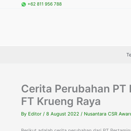
Skip
+62 811 956 788
to
content
T
Cerita Perubahan PT 
FT Krueng Raya
By
Editor
/
8 August 2022
/
Nusantara CSR Awar
Berikut adalah cerita perubahan dari PT Pertami