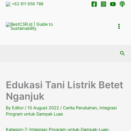
Skip
+62 811 956 788
to
content
Sea
Edukasi Tani Listrik Betet
Nganjuk
By
Editor
/
10 August 2022
/
Cerita Perubahan
,
Integrasi
Program untuk Dampak Luas
Kategori-7.-Integrasi-Program-untuk-Dampak-Luas-