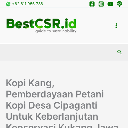
Skip
+62 811 956 788
to
content
Sea
Kopi Kang,
Pemberdayaan Petani
Kopi Desa Cipaganti
Untuk Keberlanjutan
Konservasi Kukang Jawa