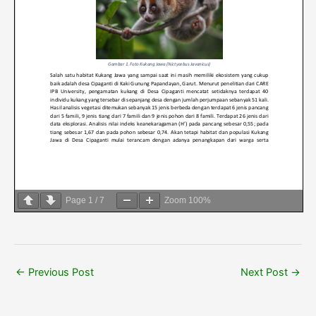
Page
1
/
7
Zoom
100%
←
Previous Post
Next Post
→