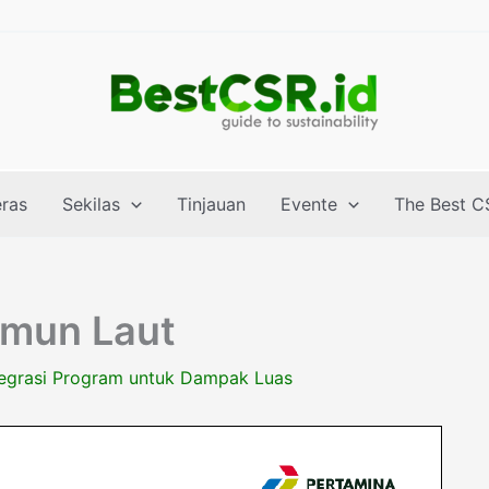
eras
Sekilas
Tinjauan
Evente
The Best C
imun Laut
tegrasi Program untuk Dampak Luas