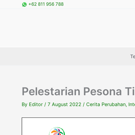
Skip
+62 811 956 788
to
content
T
Pelestarian Pesona T
By
Editor
/
7 August 2022
/
Cerita Perubahan
,
In