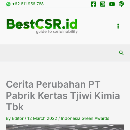
Skip
+62 811 956 788
to
content
Sea
Cerita Perubahan PT
Pabrik Kertas Tjiwi Kimia
Tbk
By
Editor
/
12 March 2022
/
Indonesia Green Awards