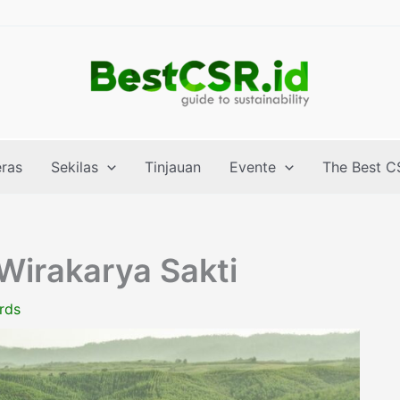
eras
Sekilas
Tinjauan
Evente
The Best C
Wirakarya Sakti
rds