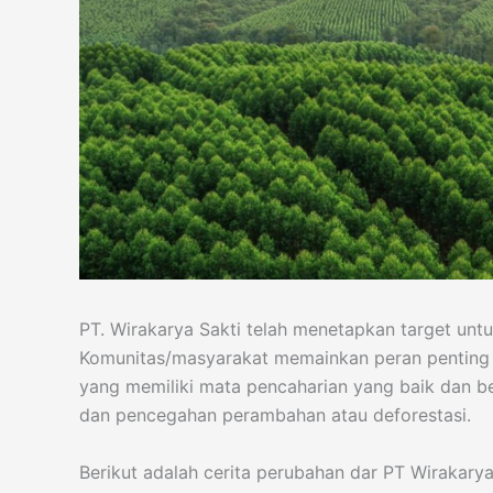
PT. Wirakarya Sakti telah menetapkan target untu
Komunitas/masyarakat memainkan peran penting 
yang memiliki mata pencaharian yang baik dan be
dan pencegahan perambahan atau deforestasi.
Berikut adalah cerita perubahan dar PT Wirakary