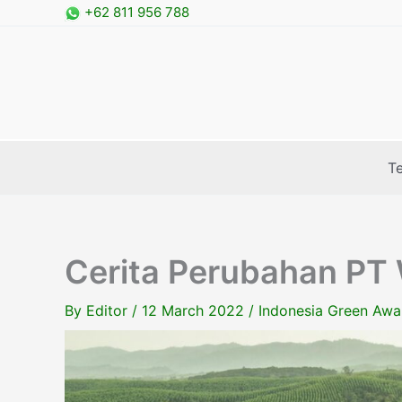
Skip
+62 811 956 788
to
content
T
Cerita Perubahan PT 
By
Editor
/
12 March 2022
/
Indonesia Green Awa