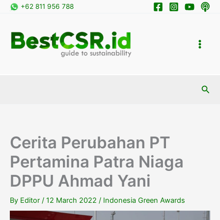
Skip
+62 811 956 788
to
content
Sea
Cerita Perubahan PT
Pertamina Patra Niaga
DPPU Ahmad Yani
By
Editor
/
12 March 2022
/
Indonesia Green Awards