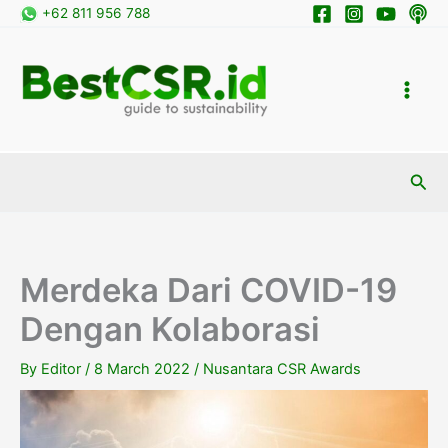
Skip
+62 811 956 788
to
content
Sea
Merdeka Dari COVID-19
Dengan Kolaborasi
By
Editor
/
8 March 2022
/
Nusantara CSR Awards