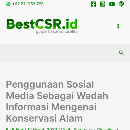
Skip
+62 811 956 788
to
content
Sea
Penggunaan Sosial
Media Sebagai Wadah
Informasi Mengenai
Konservasi Alam
By
Editor
/
12 March 2022
/
Cerita Perubahan
,
Digitalisasi