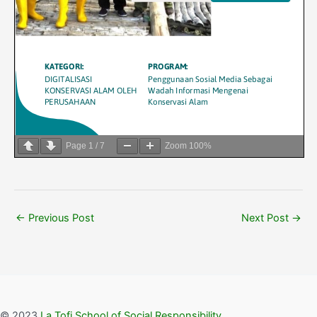
Page
1
/
7
Zoom
100%
←
Previous Post
Next Post
→
© 2023
La Tofi School of Social Responsibility